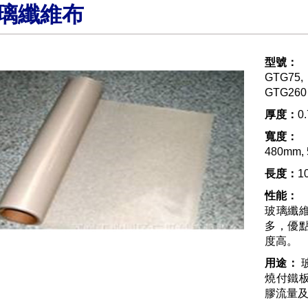
璃纖維布
型號：
GTG75,
GTG260
厚度：
0
寬度：
480mm, 
長度：
1
性能：
玻璃纖
多，優
度高。
用途：
燒付鐵
膠流量